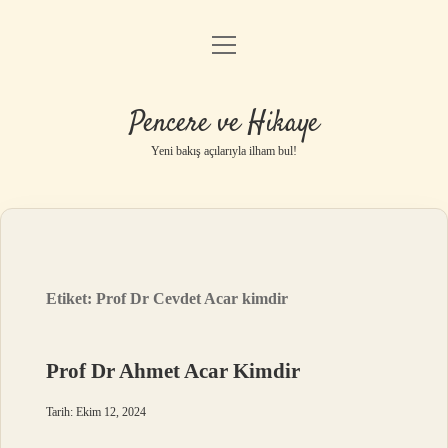
menüyü
Anasayfa
aç
Gizlilik Politikası
Pencere ve Hikaye
Yasal Uyarı
Yeni bakış açılarıyla ilham bul!
Hakkımızda
Etiket:
Prof Dr Cevdet Acar kimdir
Prof Dr Ahmet Acar Kimdir
Tarih: Ekim 12, 2024