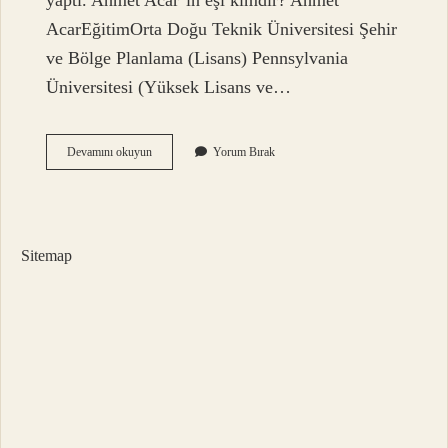
yaptı. Ahmet Acar’ın eşi kimdir? Ahmet
AcarEğitimOrta Doğu Teknik Üniversitesi Şehir
ve Bölge Planlama (Lisans) Pennsylvania
Üniversitesi (Yüksek Lisans ve…
Prof
Devamını okuyun
Yorum Bırak
Dr
Ahmet
Acar
Kimdir
Sitemap