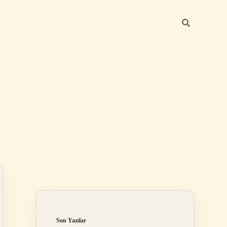
Sidebar
elexbet
betexper.xyz
Son Yazılar