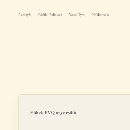
Anasayfa
Gizlilik Politikası
Yasal Uyarı
Hakkımızda
Etiket:
PVQ neye eşittir