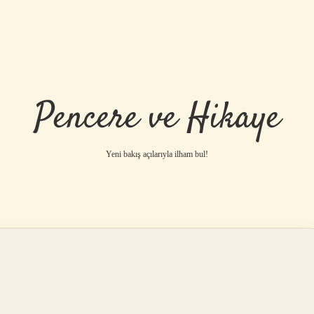
Pencere ve Hikaye
Yeni bakış açılarıyla ilham bul!