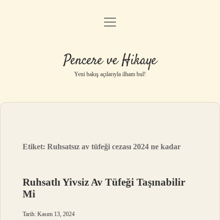
menüyü
Anasayfa
aç
Gizlilik Politikası
Pencere ve Hikaye
Yasal Uyarı
Yeni bakış açılarıyla ilham bul!
Hakkımızda
Etiket:
Ruhsatsız av tüfeği cezası 2024 ne kadar
Ruhsatlı Yivsiz Av Tüfeği Taşınabilir
Mi
Tarih: Kasım 13, 2024