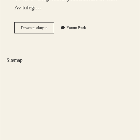
Av tüfeği…
Ruhsatlı
Devamını okuyun
Yorum Bırak
Yivsiz
Av
Tüfeği
Taşınabilir
Mi
Sitemap