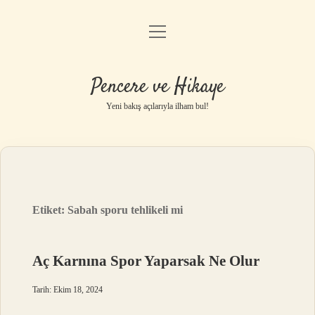
menüyü
Anasayfa
aç
Gizlilik Politikası
Pencere ve Hikaye
Yasal Uyarı
Yeni bakış açılarıyla ilham bul!
Hakkımızda
Etiket:
Sabah sporu tehlikeli mi
Aç Karnına Spor Yaparsak Ne Olur
Tarih: Ekim 18, 2024