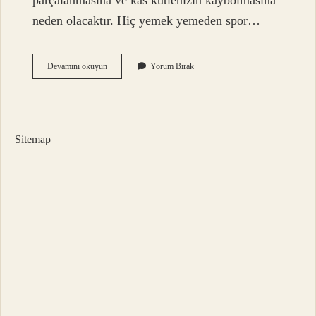
parçalanmasına ve kas kütlenizin kaybolmasına
neden olacaktır. Hiç yemek yemeden spor…
Aç
Devamını okuyun
Yorum Bırak
Karnına
Spor
Yaparsak
Ne
Olur
Sitemap