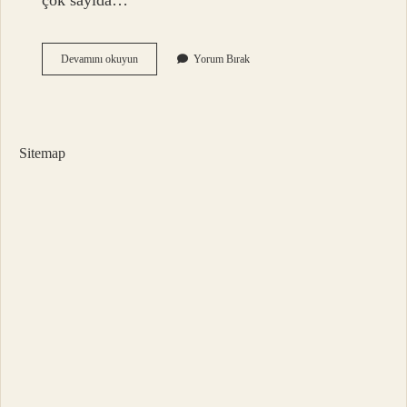
çok sayıda…
Samsun
Devamını okuyun
Yorum Bırak
Yaşanacak
Bir
Yer
Mi
Sitemap