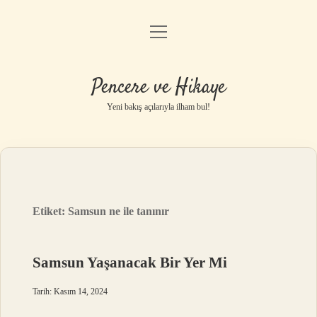
menüyü
Anasayfa
aç
Gizlilik Politikası
Pencere ve Hikaye
Yasal Uyarı
Yeni bakış açılarıyla ilham bul!
Hakkımızda
Etiket:
Samsun ne ile tanınır
Samsun Yaşanacak Bir Yer Mi
Tarih: Kasım 14, 2024