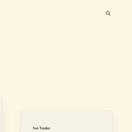
Sidebar
elexbet
betexper.xyz
Son Yazılar