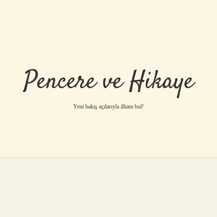
Pencere ve Hikaye
Yeni bakış açılarıyla ilham bul!