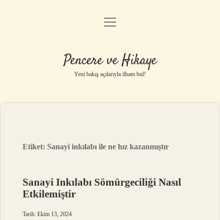
menüyü
Anasayfa
aç
Gizlilik Politikası
Pencere ve Hikaye
Yasal Uyarı
Yeni bakış açılarıyla ilham bul!
Hakkımızda
Etiket:
Sanayi inkılabı ile ne hız kazanmıştır
Sanayi Inkılabı Sömürgeciliği Nasıl
Etkilemiştir
Tarih: Ekim 13, 2024