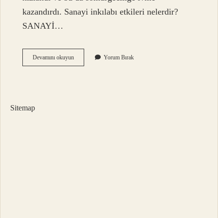
kazandırdı. Sanayi inkılabı etkileri nelerdir?
SANAYİ…
Sanayi
Devamını okuyun
Yorum Bırak
Inkılabı
Sömürgeciliği
Nasıl
Etkilemiştir
Sitemap