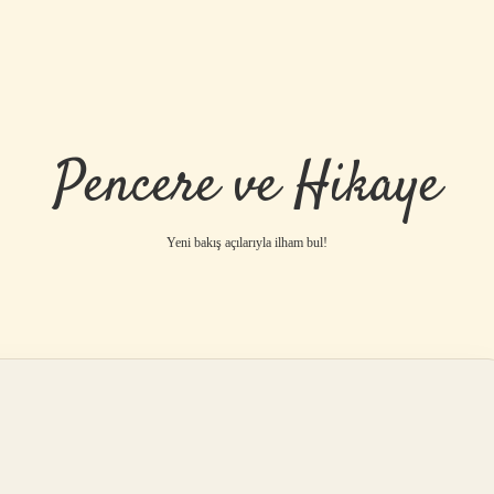
Pencere ve Hikaye
Yeni bakış açılarıyla ilham bul!