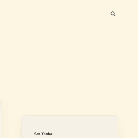
Sidebar
elexbet
betexper.xyz
Son Yazılar