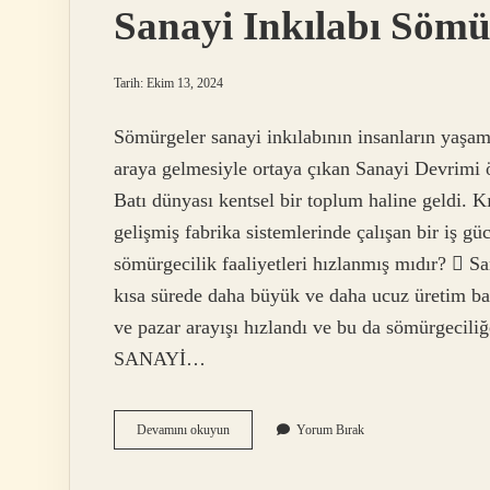
Sanayi Inkılabı Sömür
Tarih: Ekim 13, 2024
Sömürgeler sanayi inkılabının insanların yaşam
araya gelmesiyle ortaya çıkan Sanayi Devrimi ö
Batı dünyası kentsel bir toplum haline geldi. K
gelişmiş fabrika sistemlerinde çalışan bir iş gü
sömürgecilik faaliyetleri hızlanmış mıdır?  Sa
kısa sürede daha büyük ve daha ucuz üretim baş
ve pazar arayışı hızlandı ve bu da sömürgeciliğ
SANAYİ…
Sanayi
Devamını okuyun
Yorum Bırak
Inkılabı
Sömürgeciliği
Nasıl