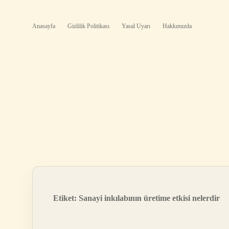
Anasayfa
Gizlilik Politikası
Yasal Uyarı
Hakkımızda
Etiket:
Sanayi inkılabının üretime etkisi nelerdir