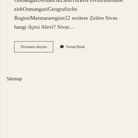
OsmangaziAvdancıkLandTürkeiProvinzBursaBe
zirkOsmangaziGeografische
RegionMarmararegion12 weitere Zeilen Sivas
hangi ilçesi Alevi? Sivas…
Karabalçık
Devamını okuyun
Yorum Bırak
Köyü
Nereye
Bağlı
Sitemap