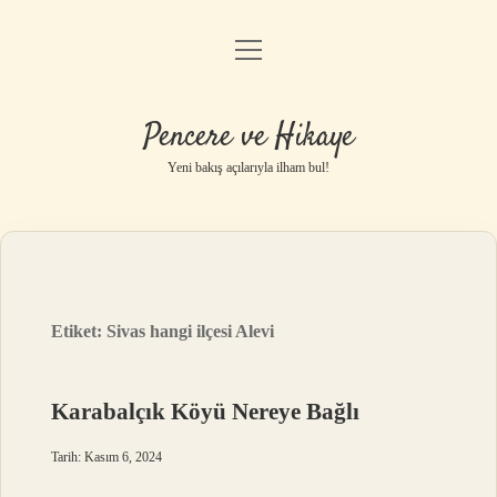
menüyü
Anasayfa
aç
Gizlilik Politikası
Pencere ve Hikaye
Yasal Uyarı
Yeni bakış açılarıyla ilham bul!
Hakkımızda
Etiket:
Sivas hangi ilçesi Alevi
Karabalçık Köyü Nereye Bağlı
Tarih: Kasım 6, 2024