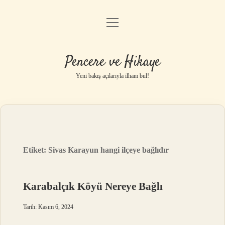
menüyü
Anasayfa
aç
Gizlilik Politikası
Pencere ve Hikaye
Yasal Uyarı
Yeni bakış açılarıyla ilham bul!
Hakkımızda
Etiket:
Sivas Karayun hangi ilçeye bağlıdır
Karabalçık Köyü Nereye Bağlı
Tarih: Kasım 6, 2024