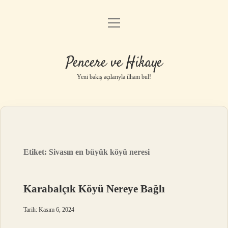
menüyü
Anasayfa
aç
Gizlilik Politikası
Pencere ve Hikaye
Yasal Uyarı
Yeni bakış açılarıyla ilham bul!
Hakkımızda
Etiket:
Sivasın en büyük köyü neresi
Karabalçık Köyü Nereye Bağlı
Tarih: Kasım 6, 2024