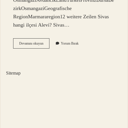
OsmangaziAvdancıkLandTürkeiProvinzBursaBe
zirkOsmangaziGeografische
RegionMarmararegion12 weitere Zeilen Sivas
hangi ilçesi Alevi? Sivas…
Karabalçık
Devamını okuyun
Yorum Bırak
Köyü
Nereye
Bağlı
Sitemap