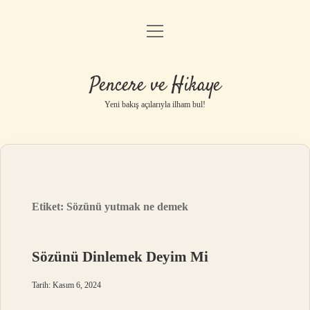
menüyü
Anasayfa
aç
Gizlilik Politikası
Pencere ve Hikaye
Yasal Uyarı
Yeni bakış açılarıyla ilham bul!
Hakkımızda
Etiket:
Sözünü yutmak ne demek
Sözünü Dinlemek Deyim Mi
Tarih: Kasım 6, 2024