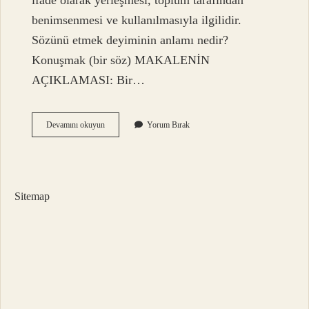
ifade olarak yerleşmesi, toplum tarafından
benimsenmesi ve kullanılmasıyla ilgilidir.
Sözünü etmek deyiminin anlamı nedir?
Konuşmak (bir söz) MAKALENİN
AÇIKLAMASI: Bir…
Sözünü
Devamını okuyun
Yorum Bırak
Dinlemek
Deyim
Mi
Sitemap