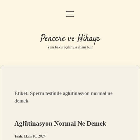
menüyü
Anasayfa
aç
Gizlilik Politikası
Pencere ve Hikaye
Yasal Uyarı
Yeni bakış açılarıyla ilham bul!
Hakkımızda
Etiket:
Sperm testinde aglütinasyon normal ne
demek
Aglütinasyon Normal Ne Demek
Tarih: Ekim 10, 2024