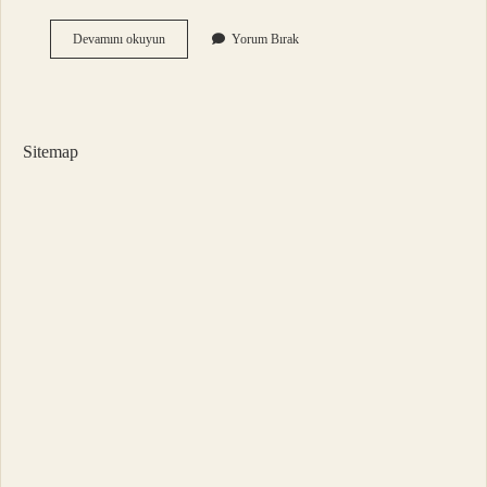
Bir
Devamını okuyun
Yorum Bırak
Şeyi
Yoktan
Var
Etmeye
Ne
Sitemap
Denir