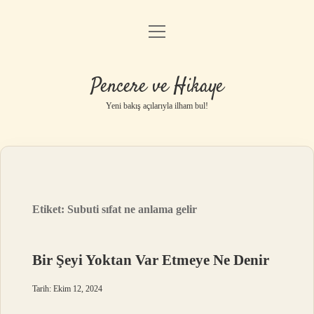
menüyü
Anasayfa
aç
Gizlilik Politikası
Pencere ve Hikaye
Yasal Uyarı
Yeni bakış açılarıyla ilham bul!
Hakkımızda
Etiket:
Subuti sıfat ne anlama gelir
Bir Şeyi Yoktan Var Etmeye Ne Denir
Tarih: Ekim 12, 2024