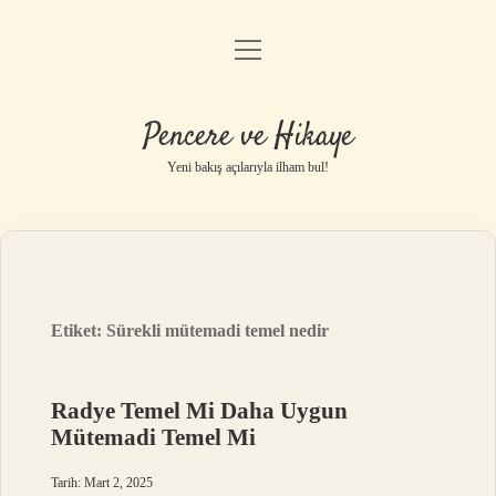
menüyü
Anasayfa
aç
Gizlilik Politikası
Pencere ve Hikaye
Yasal Uyarı
Yeni bakış açılarıyla ilham bul!
Hakkımızda
Etiket:
Sürekli mütemadi temel nedir
Radye Temel Mi Daha Uygun
Mütemadi Temel Mi
Tarih: Mart 2, 2025