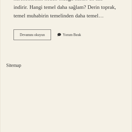
indirir. Hangi temel daha sağlam? Derin toprak,
temel muhabirin temelinden daha temel…
Radye
Devamını okuyun
Yorum Bırak
Temel
Mi
Daha
Uygun
Mütemadi
Sitemap
Temel
Mi