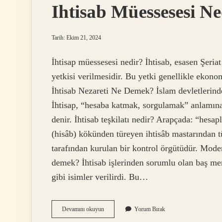
Ihtisab Müessesesi Ne
Tarih: Ekim 21, 2024
İhtisap müessesesi nedir? İhtisab, esasen Şeri
yetkisi verilmesidir. Bu yetki genellikle ekonomi
İhtisab Nezareti Ne Demek? İslam devletlerind
İhtisap, “hesaba katmak, sorgulamak” anlamına 
denir. İhtisab teşkilatı nedir? Arapçada: “hes
(hisâb) kökünden türeyen ihtisâb mastarından 
tarafından kurulan bir kontrol örgütüdür. Modern
demek? İhtisab işlerinden sorumlu olan baş me
gibi isimler verilirdi. Bu…
Ihtisab
Devamını okuyun
Yorum Bırak
Müessesesi