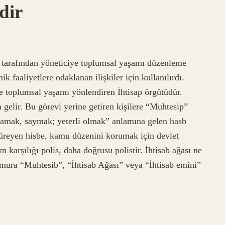
dir
at tarafından yöneticiye toplumsal yaşamı düzenleme
k faaliyetlere odaklanan ilişkiler için kullanılırdı.
e toplumsal yaşamı yönlendiren İhtisap örgütüdür.
gelir. Bu görevi yerine getiren kişilere “Muhtesip”
aplamak, saymak; yeterli olmak” anlamına gelen hasb
türeyen hisbe, kamu düzenini korumak için devlet
 karşılığı polis, daha doğrusu polistir. İhtisab ağası ne
mura “Muhtesib”, “İhtisab Ağası” veya “İhtisab emini”