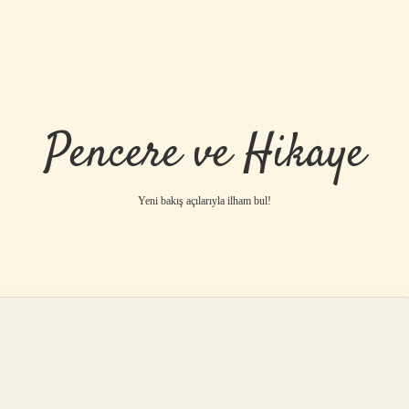
Pencere ve Hikaye
Yeni bakış açılarıyla ilham bul!