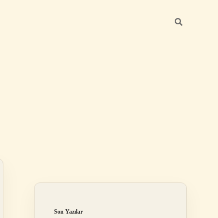
Sidebar
elexbet
betexper.xyz
Son Yazılar