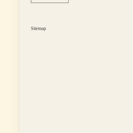
Cuma
Günü
Satılan
Hisse
Ne
Sitemap
Zaman
Hesaba
Geçer
Ziraat