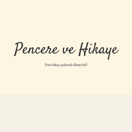
Pencere ve Hikaye
Yeni bakış açılarıyla ilham bul!