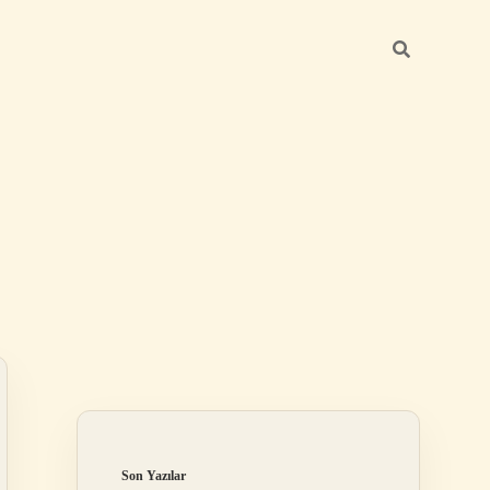
Sidebar
elexbet
betexper.xyz
Son Yazılar