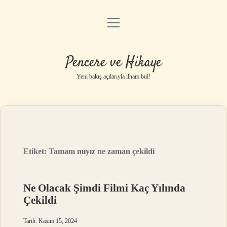
menüyü
Anasayfa
aç
Gizlilik Politikası
Pencere ve Hikaye
Yasal Uyarı
Yeni bakış açılarıyla ilham bul!
Hakkımızda
Etiket:
Tamam mıyız ne zaman çekildi
Ne Olacak Şimdi Filmi Kaç Yılında
Çekildi
Tarih: Kasım 15, 2024