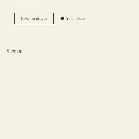
Ne
Devamını okuyun
Yorum Bırak
Olacak
Şimdi
Filmi
Kaç
Yılında
Sitemap
Çekildi