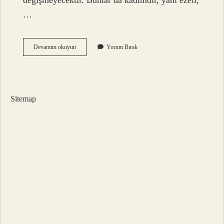
değişmeyecektir. Bunlar da kadimdir, yani ezeli,
…
Semi
Devamını okuyun
Yorum Bırak
Subuti
Sıfat
Mı
Sitemap