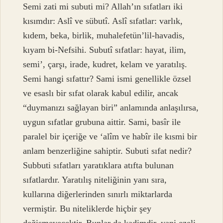
Semi zati mi subuti mi? Allah’ın sıfatları iki
kısımdır: Aslî ve sübutî. Aslî sıfatlar: varlık,
kıdem, beka, birlik, muhalefetün’lil-havadis,
kıyam bi-Nefsihi. Subutî sıfatlar: hayat, ilim,
semi’, çarşı, irade, kudret, kelam ve yaratılış.
Semi hangi sıfattır? Sami ismi genellikle özsel
ve esaslı bir sıfat olarak kabul edilir, ancak
“duymanızı sağlayan biri” anlamında anlaşılırsa,
uygun sıfatlar grubuna aittir. Sami, basîr ile
paralel bir içeriğe ve ‘alîm ve habîr ile kısmi bir
anlam benzerliğine sahiptir. Subuti sıfat nedir?
Subbuti sıfatları yaratıklara atıfta bulunan
sıfatlardır. Yaratılış niteliğinin yanı sıra,
kullarına diğerlerinden sınırlı miktarlarda
vermiştir. Bu niteliklerde hiçbir şey