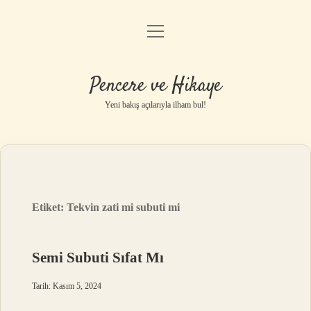
menüyü
Anasayfa
aç
Gizlilik Politikası
Pencere ve Hikaye
Yasal Uyarı
Yeni bakış açılarıyla ilham bul!
Hakkımızda
Etiket:
Tekvin zati mi subuti mi
Semi Subuti Sıfat Mı
Tarih: Kasım 5, 2024