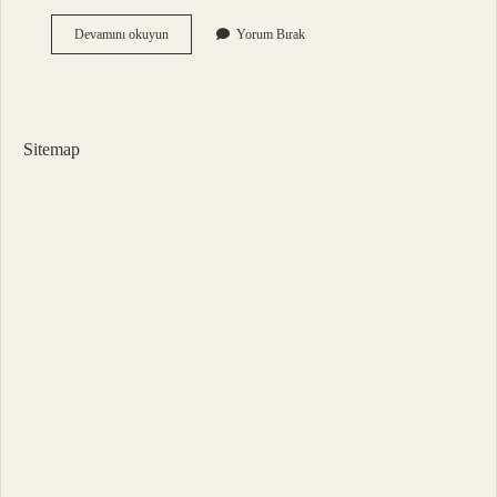
Interneti
Devamını okuyun
Yorum Bırak
En
Çok
Yiyen
Uygulama
Hangisi
Sitemap