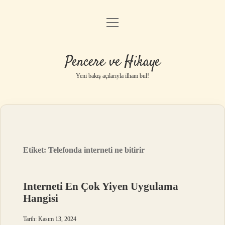
menüyü
Anasayfa
aç
Gizlilik Politikası
Pencere ve Hikaye
Yasal Uyarı
Yeni bakış açılarıyla ilham bul!
Hakkımızda
Etiket:
Telefonda interneti ne bitirir
Interneti En Çok Yiyen Uygulama
Hangisi
Tarih: Kasım 13, 2024