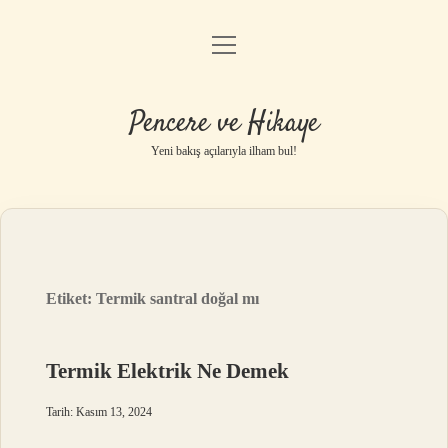
menüyü
Anasayfa
aç
Gizlilik Politikası
Pencere ve Hikaye
Yasal Uyarı
Yeni bakış açılarıyla ilham bul!
Hakkımızda
Etiket:
Termik santral doğal mı
Termik Elektrik Ne Demek
Tarih: Kasım 13, 2024