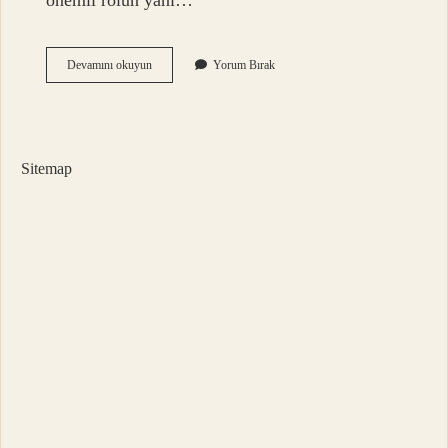
önemli rolün yanı…
Termik
Devamını okuyun
Yorum Bırak
Elektrik
Ne
Demek
Sitemap