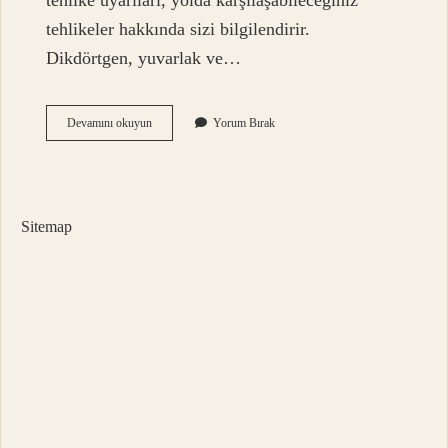
tehlike uyarıları, yolda karşılaşabileceğiniz
tehlikeler hakkında sizi bilgilendirir.
Dikdörtgen, yuvarlak ve…
Üst
Devamını okuyun
Yorum Bırak
Geçidi
Levhasının
Anlamı
Nedir
Sitemap