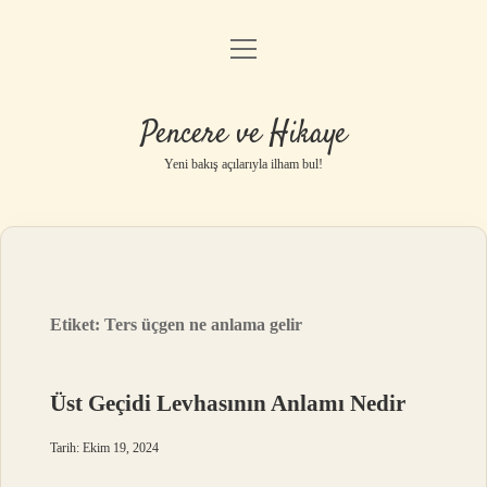
menüyü
Anasayfa
aç
Gizlilik Politikası
Pencere ve Hikaye
Yasal Uyarı
Yeni bakış açılarıyla ilham bul!
Hakkımızda
Etiket:
Ters üçgen ne anlama gelir
Üst Geçidi Levhasının Anlamı Nedir
Tarih: Ekim 19, 2024