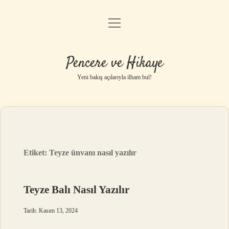
menüyü
Anasayfa
aç
Gizlilik Politikası
Pencere ve Hikaye
Yasal Uyarı
Yeni bakış açılarıyla ilham bul!
Hakkımızda
Etiket:
Teyze ünvanı nasıl yazılır
Teyze Balı Nasıl Yazılır
Tarih: Kasım 13, 2024