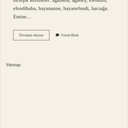
birleşik kelimeler: ağababa, ağabey, efendim,
efendibaba, bayananne, bayanefendi, hacıağa.
Emine…
Teyze
Devamını okuyun
Yorum Bırak
Balı
Nasıl
Yazılır
Sitemap