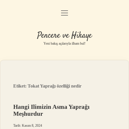
menüyü
Anasayfa
aç
Gizlilik Politikası
Pencere ve Hikaye
Yasal Uyarı
Yeni bakış açılarıyla ilham bul!
Hakkımızda
Etiket:
Tokat Yaprağı özelliği nedir
Hangi Ilimizin Asma Yaprağı
Meşhurdur
Tarih: Kasım 8, 2024