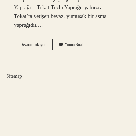
Yaprağı – Tokat Tuzlu Yaprağı, yalnızca
Tokat’ta yetişen beyaz, yumuşak bir asma
yaprağıdır.…
Hangi
Devamını okuyun
Yorum Bırak
Ilimizin
Asma
Yaprağı
Meşhurdur
Sitemap