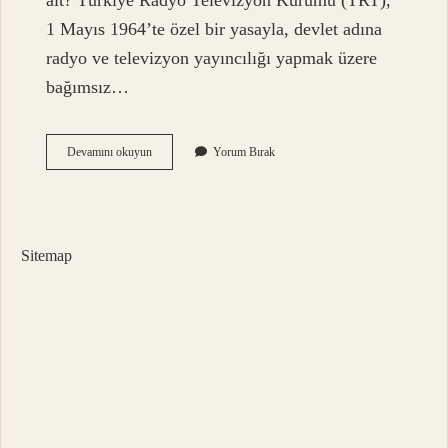
ait? Türkiye Radyo Televizyon Kurumu (TRT),
1 Mayıs 1964’te özel bir yasayla, devlet adına
radyo ve televizyon yayıncılığı yapmak üzere
bağımsız…
Trt
Devamını okuyun
Yorum Bırak
World
Kime
Ait
Sitemap