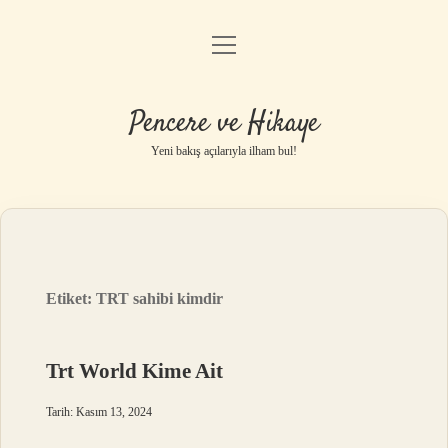
menüyü
Anasayfa
aç
Gizlilik Politikası
Pencere ve Hikaye
Yasal Uyarı
Yeni bakış açılarıyla ilham bul!
Hakkımızda
Etiket:
TRT sahibi kimdir
Trt World Kime Ait
Tarih: Kasım 13, 2024