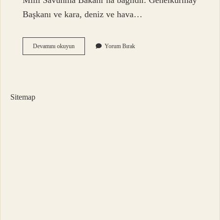
Milli Savunma Bakanı’na bağlıdır. Genelkurmay
Başkanı ve kara, deniz ve hava…
Msb
Devamını okuyun
Yorum Bırak
Neyin
Açılımı
Sitemap