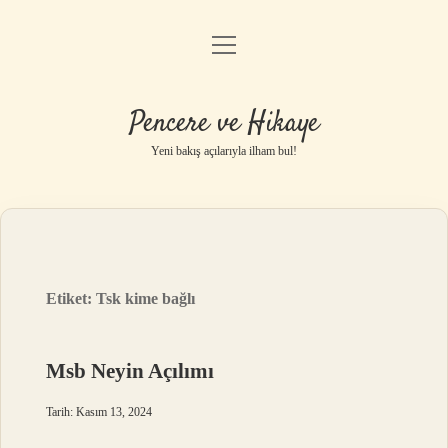
menüyü
Anasayfa
aç
Gizlilik Politikası
Pencere ve Hikaye
Yasal Uyarı
Yeni bakış açılarıyla ilham bul!
Hakkımızda
Etiket:
Tsk kime bağlı
Msb Neyin Açılımı
Tarih: Kasım 13, 2024