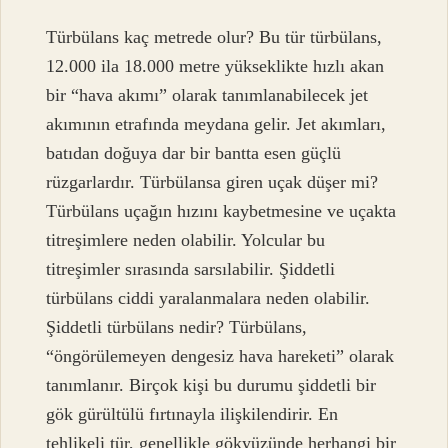
Türbülans kaç metrede olur? Bu tür türbülans,
12.000 ila 18.000 metre yükseklikte hızlı akan
bir “hava akımı” olarak tanımlanabilecek jet
akımının etrafında meydana gelir. Jet akımları,
batıdan doğuya dar bir bantta esen güçlü
rüzgarlardır. Türbülansa giren uçak düşer mi?
Türbülans uçağın hızını kaybetmesine ve uçakta
titreşimlere neden olabilir. Yolcular bu
titreşimler sırasında sarsılabilir. Şiddetli
türbülans ciddi yaralanmalara neden olabilir.
Şiddetli türbülans nedir? Türbülans,
“öngörülemeyen dengesiz hava hareketi” olarak
tanımlanır. Birçok kişi bu durumu şiddetli bir
gök gürültülü fırtınayla ilişkilendirir. En
tehlikeli tür, genellikle gökyüzünde herhangi bir