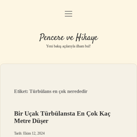
menüyü
Anasayfa
aç
Gizlilik Politikası
Pencere ve Hikaye
Yasal Uyarı
Yeni bakış açılarıyla ilham bul!
Hakkımızda
Etiket:
Türbülans en çok nerededir
Bir Uçak Türbülansta En Çok Kaç
Metre Düşer
Tarih: Ekim 12, 2024