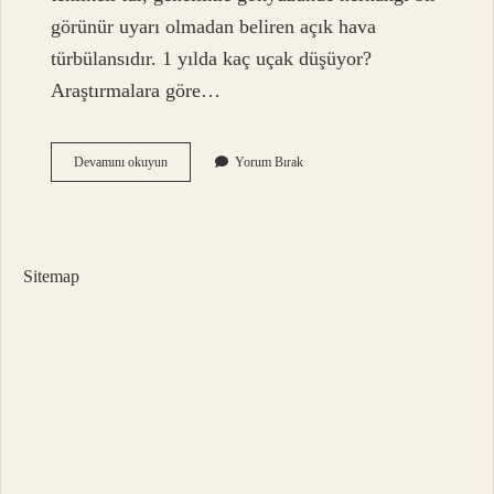
görünür uyarı olmadan beliren açık hava
türbülansıdır. 1 yılda kaç uçak düşüyor?
Araştırmalara göre…
Bir
Devamını okuyun
Yorum Bırak
Uçak
Türbülansta
En
Çok
Kaç
Sitemap
Metre
Düşer