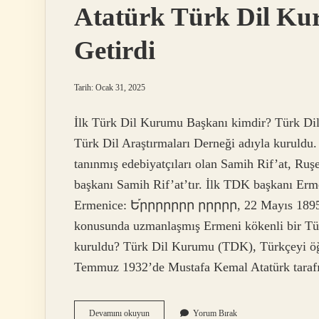
Atatürk Türk Dil K
Getirdi
Tarih: Ocak 31, 2025
İlk Türk Dil Kurumu Başkanı kimdir? Türk Di
Türk Dil Araştırmaları Derneği adıyla kuruldu.
tanınmış edebiyatçıları olan Samih Rif’at, Ruş
başkanı Samih Rif’at’tır. İlk TDK başkanı Er
Ermenice: Ե֡րրրրրրր րրրրր, 22 Mayıs 1895, İs
konusunda uzmanlaşmış Ermeni kökenli bir Tür
kuruldu? Türk Dil Kurumu (TDK), Türkçeyi öğ
Temmuz 1932’de Mustafa Kemal Atatürk tara
Atatürk
Devamını okuyun
Yorum Bırak