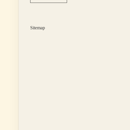
Türk
Dil
Kurumunun
Başına
Kimi
Sitemap
Getirdi