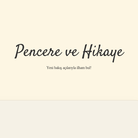
Pencere ve Hikaye
Yeni bakış açılarıyla ilham bul!