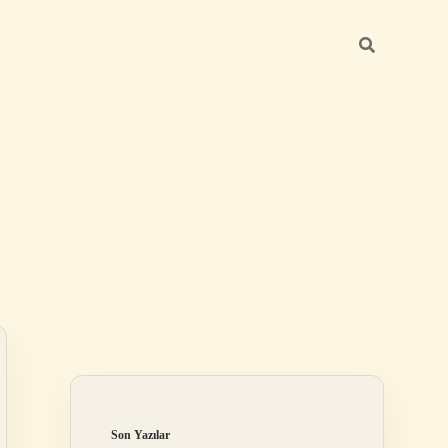
Sidebar
elexbet
betexper.xyz
Son Yazılar