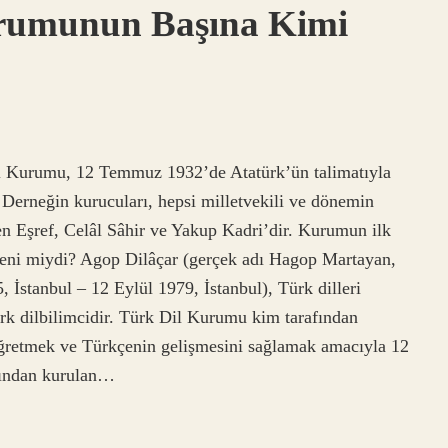
urumunun Başına Kimi
l Kurumu, 12 Temmuz 1932’de Atatürk’ün talimatıyla
 Derneğin kurucuları, hepsi milletvekili ve dönemin
en Eşref, Celâl Sâhir ve Yakup Kadri’dir. Kurumun ilk
meni miydi? Agop Dilâçar (gerçek adı Hagop Martayan,
tanbul – 12 Eylül 1979, İstanbul), Türk dilleri
k dilbilimcidir. Türk Dil Kurumu kim tarafından
retmek ve Türkçenin gelişmesini sağlamak amacıyla 12
fından kurulan…