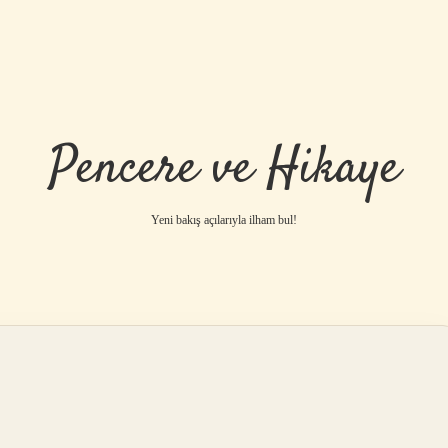
Pencere ve Hikaye
Yeni bakış açılarıyla ilham bul!