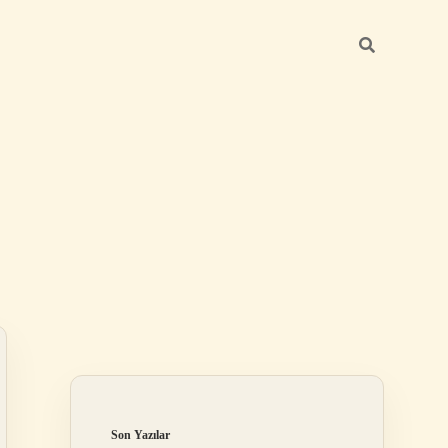
Sidebar
elexbet
betexper.xy
Son Yazılar