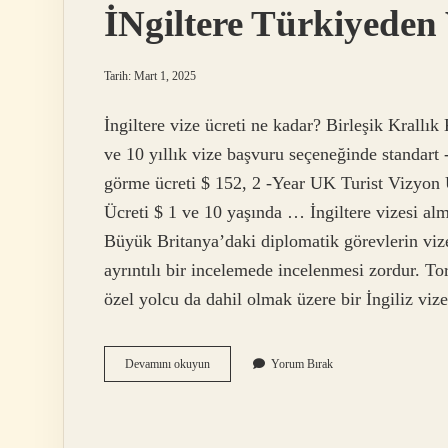
İNgiltere Türkiyeden
Tarih: Mart 1, 2025
İngiltere vize ücreti ne kadar? Birleşik Krallık
ve 10 yıllık vize başvuru seçeneğinde standart 
görme ücreti $ 152, 2 -Year UK Turist Vizyon Ü
Ücreti $ 1 ve 10 yaşında … İngiltere vizesi alm
Büyük Britanya’daki diplomatik görevlerin vize
ayrıntılı bir incelemede incelenmesi zordur. Tor
özel yolcu da dahil olmak üzere bir İngiliz viz
İNgiltere
Devamını okuyun
Yorum Bırak
Türkiyeden
Vize
Istiyor
Mu