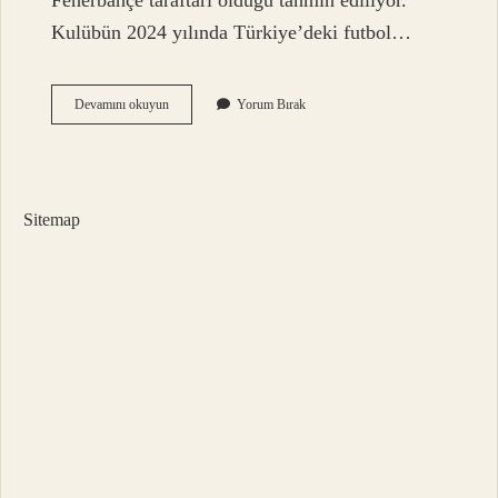
Fenerbahçe taraftarı olduğu tahmin ediliyor.
Kulübün 2024 yılında Türkiye’deki futbol…
4
Devamını okuyun
Yorum Bırak
Büyüklerin
Kaç
Taraftarı
Var
Sitemap