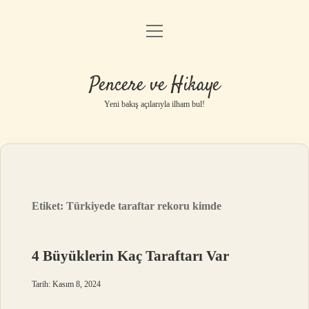
menüyü
Anasayfa
aç
Gizlilik Politikası
Pencere ve Hikaye
Yasal Uyarı
Yeni bakış açılarıyla ilham bul!
Hakkımızda
Etiket:
Türkiyede taraftar rekoru kimde
4 Büyüklerin Kaç Taraftarı Var
Tarih: Kasım 8, 2024