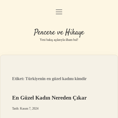
menüyü
Anasayfa
aç
Gizlilik Politikası
Pencere ve Hikaye
Yasal Uyarı
Yeni bakış açılarıyla ilham bul!
Hakkımızda
Etiket:
Türkiyenin en güzel kadını kimdir
En Güzel Kadın Nereden Çıkar
Tarih: Kasım 7, 2024