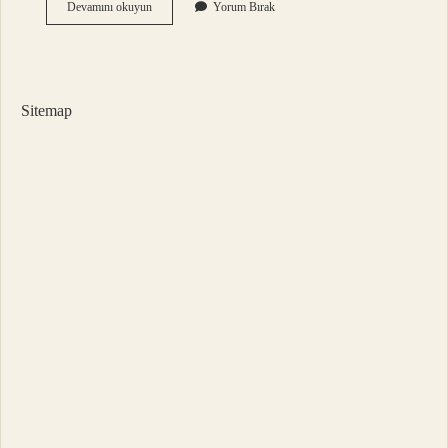
En
Devamını okuyun
Yorum Bırak
Güzel
Kadın
Nereden
Çıkar
Sitemap