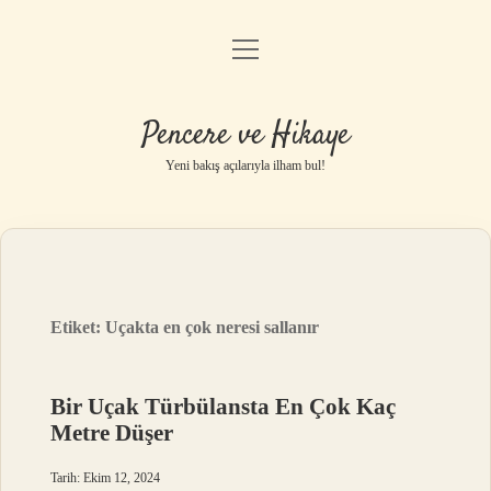
menüyü
Anasayfa
aç
Gizlilik Politikası
Pencere ve Hikaye
Yasal Uyarı
Yeni bakış açılarıyla ilham bul!
Hakkımızda
Etiket:
Uçakta en çok neresi sallanır
Bir Uçak Türbülansta En Çok Kaç
Metre Düşer
Tarih: Ekim 12, 2024