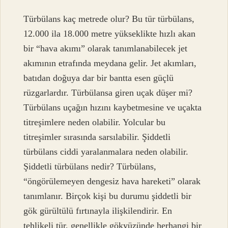
Türbülans kaç metrede olur? Bu tür türbülans,
12.000 ila 18.000 metre yükseklikte hızlı akan
bir “hava akımı” olarak tanımlanabilecek jet
akımının etrafında meydana gelir. Jet akımları,
batıdan doğuya dar bir bantta esen güçlü
rüzgarlardır. Türbülansa giren uçak düşer mi?
Türbülans uçağın hızını kaybetmesine ve uçakta
titreşimlere neden olabilir. Yolcular bu
titreşimler sırasında sarsılabilir. Şiddetli
türbülans ciddi yaralanmalara neden olabilir.
Şiddetli türbülans nedir? Türbülans,
“öngörülemeyen dengesiz hava hareketi” olarak
tanımlanır. Birçok kişi bu durumu şiddetli bir
gök gürültülü fırtınayla ilişkilendirir. En
tehlikeli tür, genellikle gökyüzünde herhangi bir