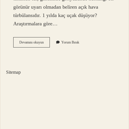
görünür uyarı olmadan beliren açık hava
türbülansıdır. 1 yılda kaç uçak düşüyor?
Araştırmalara göre…
Bir
Devamını okuyun
Yorum Bırak
Uçak
Türbülansta
En
Çok
Kaç
Sitemap
Metre
Düşer