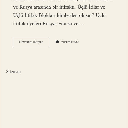
ve Rusya arasında bir ittifaktı. Üçlü İtilaf ve
Üçlü İttifak Blokları kimlerden oluşur? Üçlü
ittifak üyeleri Rusya, Fransa ve…
3
Devamını okuyun
Yorum Bırak
Itilaf
Devletinin
Ismi
Nedir
Sitemap