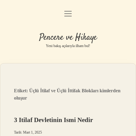
menüyü
Anasayfa
aç
Gizlilik Politikası
Pencere ve Hikaye
Yasal Uyarı
Yeni bakış açılarıyla ilham bul!
Hakkımızda
Etiket:
Üçlü İtilaf ve Üçlü İttifak Blokları kimlerden
oluşur
3 Itilaf Devletinin Ismi Nedir
Tarih: Mart 1, 2025