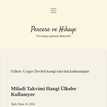
menüyü
Anasayfa
aç
Gizlilik Politikası
Pencere ve Hikaye
Yasal Uyarı
Yeni bakış açılarıyla ilham bul!
Hakkımızda
Etiket:
Uygur Devleti hangi takvimi kullanmıştır
Miladi Takvimi Hangi Ülkeler
Kullanıyor
Tarih: Ekim 10, 2024