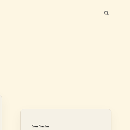
Sidebar
elexbet
betexper.xyz
Son Yazılar