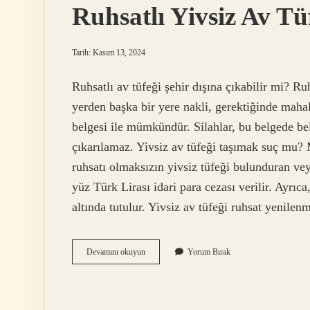
Ruhsatlı Yivsiz Av Tü
Tarih: Kasım 13, 2024
Ruhsatlı av tüfeği şehir dışına çıkabilir mi? Ru
yerden başka bir yere nakli, gerektiğinde mahall
belgesi ile mümkündür. Silahlar, bu belgede be
çıkarılamaz. Yivsiz av tüfeği taşımak suç mu? 
ruhsatı olmaksızın yivsiz tüfeği bulunduran veya
yüz Türk Lirası idari para cezası verilir. Ayrıc
altında tutulur. Yivsiz av tüfeği ruhsat yenile
Ruhsatlı
Devamını okuyun
Yorum Bırak
Yivsiz
Av
Tüfeği
Taşınabilir