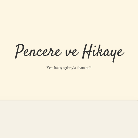
Pencere ve Hikaye
Yeni bakış açılarıyla ilham bul!