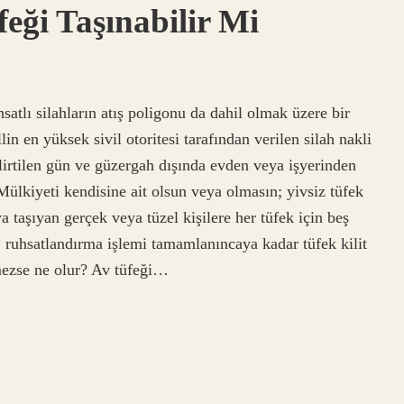
feği Taşınabilir Mi
hsatlı silahların atış poligonu da dahil olmak üzere bir
in en yüksek sivil otoritesi tarafından verilen silah nakli
lirtilen gün ve güzergah dışında evden veya işyerinden
Mülkiyeti kendisine ait olsun veya olmasın; yivsiz tüfek
 taşıyan gerçek veya tüzel kişilere her tüfek için beş
a, ruhsatlandırma işlemi tamamlanıncaya kadar tüfek kilit
nmezse ne olur? Av tüfeği…