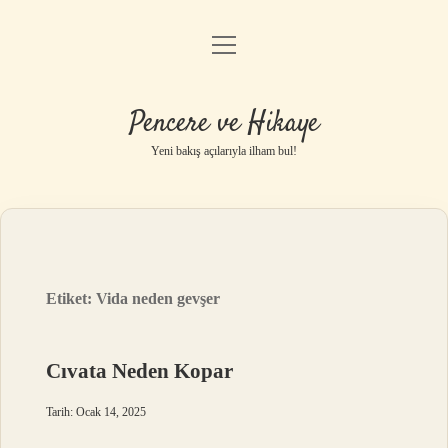
menüyü
Anasayfa
aç
Gizlilik Politikası
Pencere ve Hikaye
Yasal Uyarı
Yeni bakış açılarıyla ilham bul!
Hakkımızda
Etiket:
Vida neden gevşer
Cıvata Neden Kopar
Tarih: Ocak 14, 2025