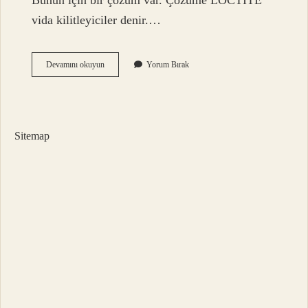
Bunun için bir çözüm var. Çözüme LOCTITE
vida kilitleyiciler denir.…
Cıvata
Devamını okuyun
Yorum Bırak
Neden
Kopar
Sitemap