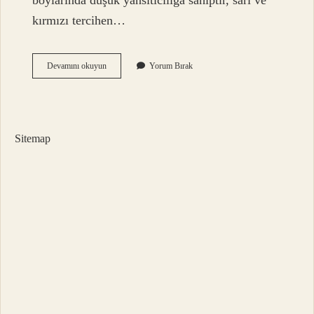
boylarında düşük yansıtıcılığa sahiptir, sarı ve
kırmızı tercihen…
Why
Devamını okuyun
Yorum Bırak
Is
Silver
Ag
And
Gold
Sitemap
Au