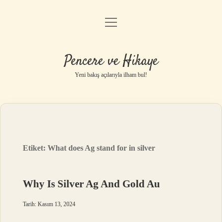
menüyü
Anasayfa
aç
Gizlilik Politikası
Pencere ve Hikaye
Yasal Uyarı
Yeni bakış açılarıyla ilham bul!
Hakkımızda
Etiket:
What does Ag stand for in silver
Why Is Silver Ag And Gold Au
Tarih: Kasım 13, 2024