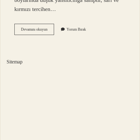
boylarında düşük yansıtıcılığa sahiptir, sarı ve
kırmızı tercihen…
Why
Devamını okuyun
Yorum Bırak
Is
Silver
Ag
And
Gold
Sitemap
Au