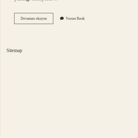
Ömer
Devamını okuyun
Yorum Bırak
Seyfettin
Yalnız
Efe
Kaç
Yaş
Sitemap
Için
Uygundur