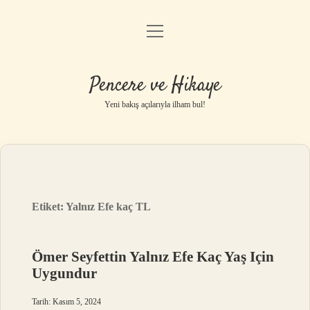
menüyü
Anasayfa
aç
Gizlilik Politikası
Pencere ve Hikaye
Yasal Uyarı
Yeni bakış açılarıyla ilham bul!
Hakkımızda
Etiket:
Yalnız Efe kaç TL
Ömer Seyfettin Yalnız Efe Kaç Yaş Için
Uygundur
Tarih: Kasım 5, 2024