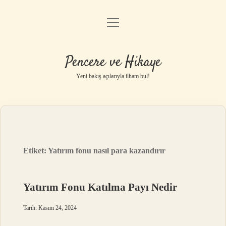
menüyü
Anasayfa
aç
Gizlilik Politikası
Pencere ve Hikaye
Yasal Uyarı
Yeni bakış açılarıyla ilham bul!
Hakkımızda
Etiket:
Yatırım fonu nasıl para kazandırır
Yatırım Fonu Katılma Payı Nedir
Tarih: Kasım 24, 2024