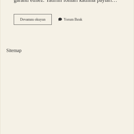
garanti etmez. Yatırım fonları katılma payları…
Yatırım
Devamını okuyun
Yorum Bırak
Fonu
Katılma
Payı
Nedir
Sitemap