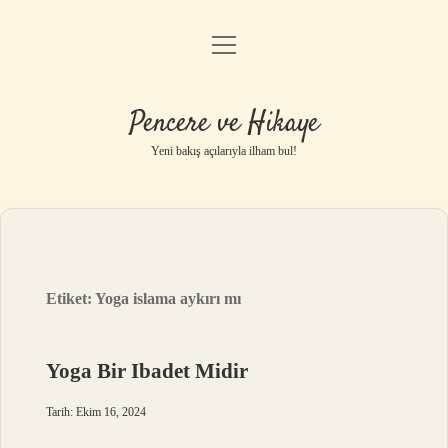
menüyü
Anasayfa
aç
Gizlilik Politikası
Pencere ve Hikaye
Yasal Uyarı
Yeni bakış açılarıyla ilham bul!
Hakkımızda
Etiket:
Yoga islama aykırı mı
Yoga Bir Ibadet Midir
Tarih: Ekim 16, 2024