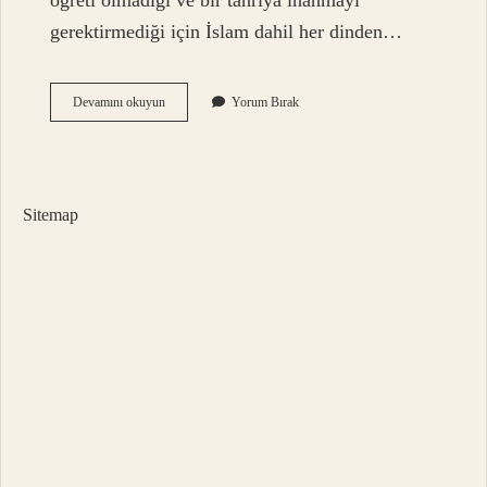
öğreti olmadığı ve bir tanrıya inanmayı
gerektirmediği için İslam dahil her dinden…
Yoga
Devamını okuyun
Yorum Bırak
Bir
Ibadet
Midir
Sitemap