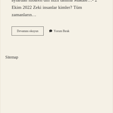
aylardan itibaren dili hızlı tanıma Makale…• 2
Ekim 2022 Zeki insanlar kimler? Tüm
zamanların…
Kurnaz
Devamını okuyun
Yorum Bırak
Biri
Zeki
Midir
Sitemap