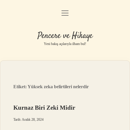
menüyü
Anasayfa
aç
Gizlilik Politikası
Pencere ve Hikaye
Yasal Uyarı
Yeni bakış açılarıyla ilham bul!
Hakkımızda
Etiket:
Yüksek zeka belirtileri nelerdir
Kurnaz Biri Zeki Midir
Tarih: Aralık 28, 2024