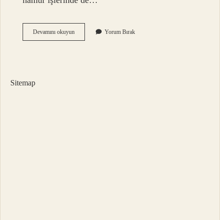
hamur işlerinde de…
Zade
Devamını okuyun
Yorum Bırak
Vital
Pamuk
Yağı
Ne
Işe
Sitemap
Yarar