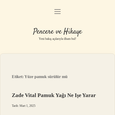
menüyü
Anasayfa
aç
Gizlilik Politikası
Pencere ve Hikaye
Yasal Uyarı
Yeni bakış açılarıyla ilham bul!
Hakkımızda
Etiket:
Yüze pamuk sürülür mü
Zade Vital Pamuk Yağı Ne Işe Yarar
Tarih: Mart 1, 2025