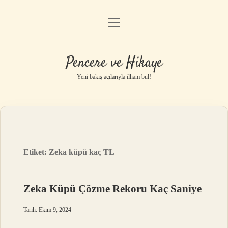
menüyü
Anasayfa
aç
Gizlilik Politikası
Pencere ve Hikaye
Yasal Uyarı
Yeni bakış açılarıyla ilham bul!
Hakkımızda
Etiket:
Zeka küpü kaç TL
Zeka Küpü Çözme Rekoru Kaç Saniye
Tarih: Ekim 9, 2024