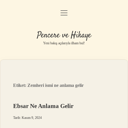
menüyü
Anasayfa
aç
Gizlilik Politikası
Pencere ve Hikaye
Yasal Uyarı
Yeni bakış açılarıyla ilham bul!
Hakkımızda
Etiket:
Zemheri ismi ne anlama gelir
Ebsar Ne Anlama Gelir
Tarih: Kasım 9, 2024