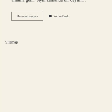
anlama gelir? Aynı zamanda bir deyim…
Ebsar
Devamını okuyun
Yorum Bırak
Ne
Anlama
Gelir
Sitemap