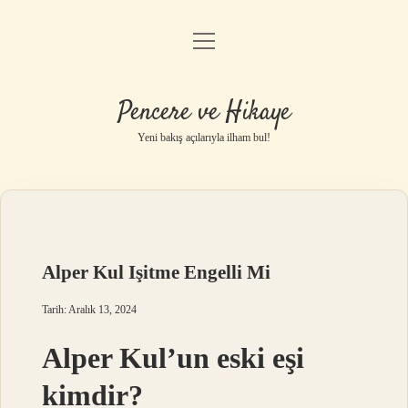
menüyü
Anasayfa
aç
Gizlilik Politikası
Pencere ve Hikaye
Yasal Uyarı
Yeni bakış açılarıyla ilham bul!
Hakkımızda
Alper Kul Işitme Engelli Mi
Tarih: Aralık 13, 2024
Alper Kul’un eski eşi
kimdir?