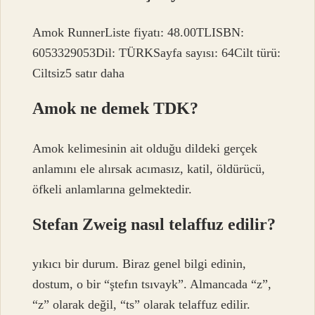
Amok RunnerListe fiyatı: 48.00TLISBN:
6053329053Dil: TÜRKSayfa sayısı: 64Cilt türü:
Ciltsiz5 satır daha
Amok ne demek TDK?
Amok kelimesinin ait olduğu dildeki gerçek
anlamını ele alırsak acımasız, katil, öldürücü,
öfkeli anlamlarına gelmektedir.
Stefan Zweig nasıl telaffuz edilir?
yıkıcı bir durum. Biraz genel bilgi edinin,
dostum, o bir “ştefın tsıvayk”. Almancada “z”,
“z” olarak değil, “ts” olarak telaffuz edilir.