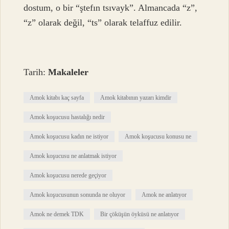
dostum, o bir “ştefın tsıvayk”. Almancada “z”,
“z” olarak değil, “ts” olarak telaffuz edilir.
Tarih:
Makaleler
Amok kitabı kaç sayfa
Amok kitabının yazarı kimdir
Amok koşucusu hastalığı nedir
Amok koşucusu kadın ne istiyor
Amok koşucusu konusu ne
Amok koşucusu ne anlatmak istiyor
Amok koşucusu nerede geçiyor
Amok koşucusunun sonunda ne oluyor
Amok ne anlatıyor
Amok ne demek TDK
Bir çöküşün öyküsü ne anlatıyor