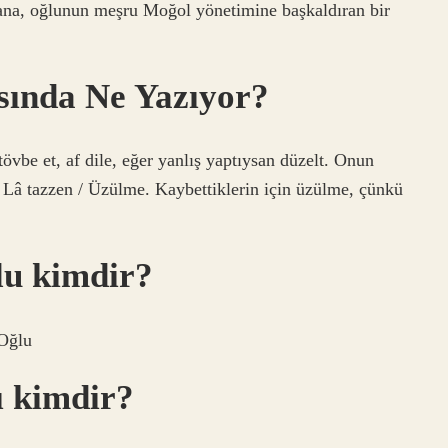
lana, oğlunun meşru Moğol yönetimine başkaldıran bir
sında Ne Yazıyor?
övbe et, af dile, eğer yanlış yaptıysan düzelt. Onun
 Lâ tazzen / Üzülme. Kaybettiklerin için üzülme, çünkü
lu kimdir?
Oğlu
ı kimdir?