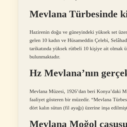
Mevlana Türbesinde ki
Hazirenin doğu ve güneyindeki yüksek set üze
gelen 10 kadın ve Hüsameddin Çelebi, Selâha
tarikatında yüksek rütbeli 10 kişiye ait olmak
bulunmaktadır.
Hz Mevlana’nın gerçe
Mevlana Müzesi, 1926’dan beri Konya’daki Mev
faaliyet gösteren bir müzedir. “Mevlana Türbes
dört kalın sütun (fil ayağı) üzerine inşa edilmişt
Mevlana Moğol casus