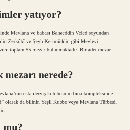
mler yatıyor?
rinde Mevlana ve babası Bahaeddin Veled soyundan
ddin Zerkûbî ve Şeyh Kerimüddin gibi Mevlevi
 üzere toplam 55 mezar bulunmaktadır. Bir adet mezar
k mezarı nerede?
lana’nın eski derviş kulübesinin bina kompleksinde
i” olarak da bilinir. Yeşil Kubbe veya Mevlana Türbesi,
ir.
u mu?