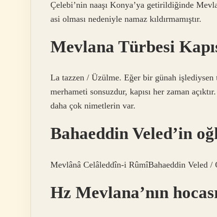
Çelebi’nin naaşı Konya’ya getirildiğinde Mev
asi olması nedeniyle namaz kıldırmamıştır.
Mevlana Türbesi Kapı
La tazzen / Üzülme. Eğer bir günah işlediysen t
merhameti sonsuzdur, kapısı her zaman açıktır.
daha çok nimetlerin var.
Bahaeddin Veled’in oğ
Mevlânâ Celâleddîn-i RûmîBahaeddin Veled / 
Hz Mevlana’nın hocas