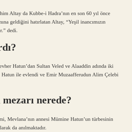
im Altay da Kubbe-i Hadra’nın en son 60 yıl önce
mına geldiğini hatırlatan Altay, “Yeşil inancımızın
r.” dedi.
rdı?
 Gevher Hatun’dan Sultan Veled ve Alaaddin adında iki
 Hatun ile evlendi ve Emir Muzaafferudun Alim Çelebi
 mezarı nerede?
ami, Mevlana’nın annesi Mümine Hatun’un türbesinin
arak da anılmaktadır.