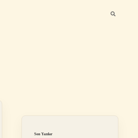
Sidebar
elexbet
betexper.xyz
Son Yazılar