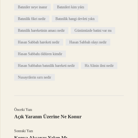
Batıniler neye inanır
Batınileri kim yıktı
Batınilik fikri nedir
Batınilik hangi devleti yıktı
Batınilik hareketinin amacı nedir
Günümüzde batini var mı
Hasan Sabbah hareketi nedir
Hasan Sabbah olayı nedir
Hasan Sabbahı öldüren kimdir
Hasan Sabbahın batınilik hareketi nedir
Hz Alinin ilmi nedir
Nusayrilerin sırrı nedir
Önceki Yazı
Açık Yaranın Üzerine Ne Konur
Sonraki Yazı
Konya Aksaray Yakın Mı