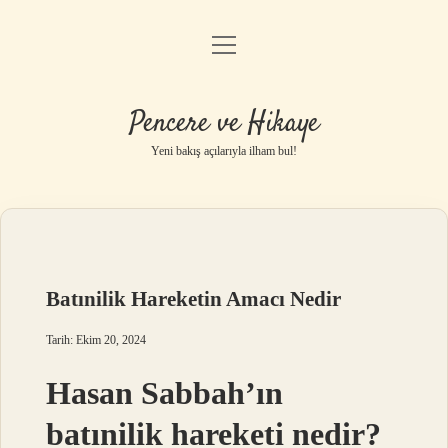
menüyü
Anasayfa
aç
Gizlilik Politikası
Pencere ve Hikaye
Yasal Uyarı
Yeni bakış açılarıyla ilham bul!
Hakkımızda
Batınilik Hareketin Amacı Nedir
Tarih: Ekim 20, 2024
Hasan Sabbah’ın
batınilik hareketi nedir?