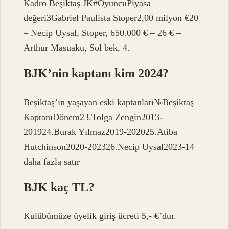
Kadro Beşiktaş JK#OyuncuPiyasa
değeri3Gabriel Paulista Stoper2,00 milyon €20
– Necip Uysal, Stoper, 650.000 € – 26 € –
Arthur Masuaku, Sol bek, 4.
BJK’nin kaptanı kim 2024?
Beşiktaş’ın yaşayan eski kaptanları№Beşiktaş
KaptanıDönem23.Tolga Zengin2013-
201924.Burak Yılmaz2019-202025.Atiba
Hutchinson2020-202326.Necip Uysal2023-14
daha fazla satır
BJK kaç TL?
Kulübümüze üyelik giriş ücreti 5,- €’dur.