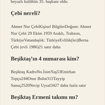
beyazlı kulübün 35. başkanı oldu.
Çebi nereli?
Ahmet Nur ÇebiKişisel BilgilerDoğum: Ahmet
Nur Çebi 29 Ekim 1959 Araklı, Trabzon,
TürkiyeVatandaşlık: TürkiyeEvlilik(ler)Berna
Çebi (evli 1986)21 satır daha
Beşiktaş’ın 4 numarası kim?
Beşiktaş KadroNo.İsimYaş53Emirhan
Topçu244Onur Bulut315Tayyip
Sanuç2520Necip Uysal3427 daha fazla satır
Beşiktaş Ermeni takımı mı?