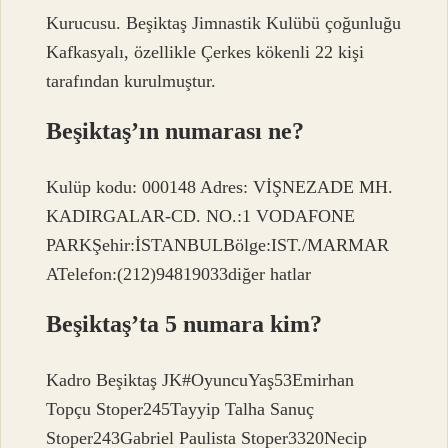
Kurucusu. Beşiktaş Jimnastik Kulübü çoğunluğu
Kafkasyalı, özellikle Çerkes kökenli 22 kişi
tarafından kurulmuştur.
Beşiktaş’ın numarası ne?
Kulüp kodu: 000148 Adres: VİŞNEZADE MH.
KADIRGALAR-CD. NO.:1 VODAFONE
PARKŞehir:İSTANBULBölge:IST./MARMAR
ATelefon:(212)94819033diğer hatlar
Beşiktaş’ta 5 numara kim?
Kadro Beşiktaş JK#OyuncuYaş53Emirhan
Topçu Stoper245Tayyip Talha Sanuç
Stoper243Gabriel Paulista Stoper3320Necip