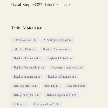
Uysal Stoper3327 daha fazla satır
Tarih:
Makaleler
1 BJK coin kaç TL
2024 Beşiktaş kaç yıldız
34 BJK 003 kimin
Beşiktaş 2 numara kim
Beşiktaş 3 numara kim
Beşiktaş CEOsu kim
Beşiktaş Ermeni takımı mı
Beşiktaşın 4 numarası kim
Beşiktaşın numarası ne
Beşiktaşta 5 numara kim
BJK kaç kere 1 oldu
BJK kaç TL
BJK sahibi kim
BJK yeni başkani kim
BJKnin kaptanı kim 2024
Çebi nereli
FB kaptanı kim 2024